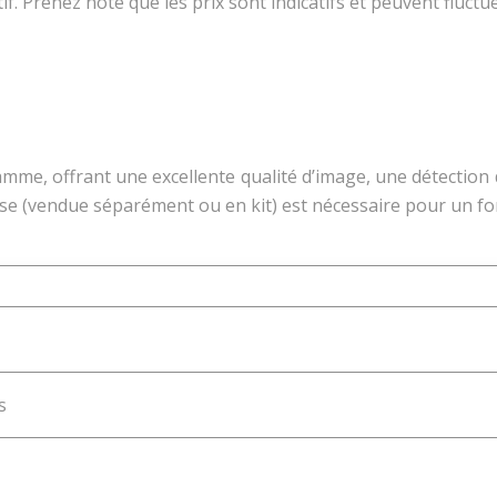
if. Prenez note que les prix sont indicatifs et peuvent fluctue
gamme, offrant une excellente qualité d’image, une détectio
se (vendue séparément ou en kit) est nécessaire pour un f
s