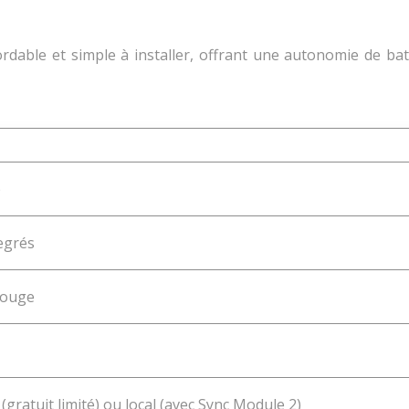
dable et simple à installer, offrant une autonomie de batt
p
egrés
rouge
(gratuit limité) ou local (avec Sync Module 2)