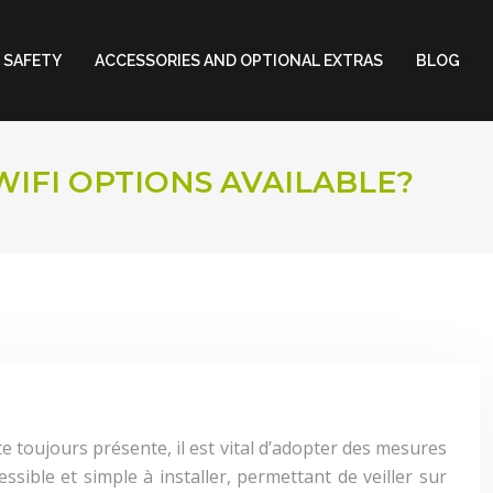
 SAFETY
ACCESSORIES AND OPTIONAL EXTRAS
BLOG
IFI OPTIONS AVAILABLE?
e toujours présente, il est vital d’adopter des mesures
sible et simple à installer, permettant de veiller sur