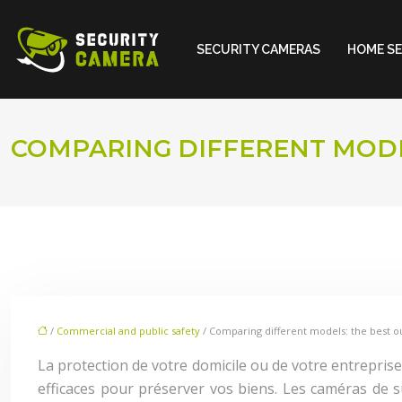
SECURITY CAMERAS
HOME S
COMPARING DIFFERENT MODE
/
Commercial and public safety
/ Comparing different models: the best o
La protection de votre domicile ou de votre entreprise
efficaces pour préserver vos biens. Les caméras de su