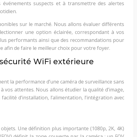
es événements suspects et à transmettre des alertes
otidien.
ponibles sur le marché. Nous allons évaluer différents
électionner une option éclairée, correspondant à vos
s plus performants ainsi que des recommandations pour
 afin de faire le meilleur choix pour votre foyer.
sécurité WiFi extérieure
minent la performance d’une caméra de surveillance sans
s à vos attentes. Nous allons étudier la qualité d’image,
acilité d’installation, l’alimentation, l’intégration avec
 objets. Une définition plus importante (1080p, 2K, 4K)
 (FOV) définit la zone couverte par la caméra : un FOV