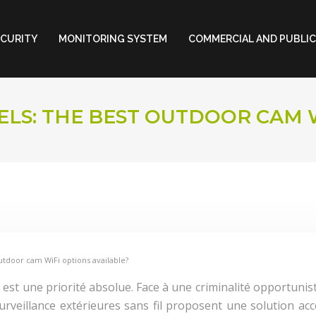
ECURITY
MONITORING SYSTEM
COMMERCIAL AND PUBLIC
LS: THE BEST OUTDOOR CAM W
utdoor cam WiFi options available?
 est une priorité absolue. Face à une criminalité opportunist
rveillance extérieures sans fil proposent une solution acces